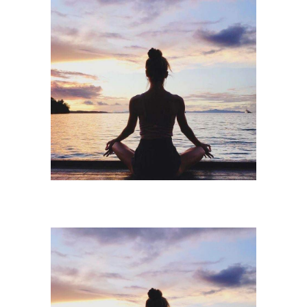
Accueil
YUBÉ YOGA
Cours de yoga
Cours de yoga aux Sables d'Olonne
Planning
Actualités
Contact