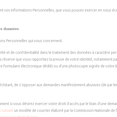
nt vos Informations Personnelles, que vous pouvez exercer en nous écr
es données
ions Personnelles qui vous concernent.
rité et de confidentialité dans le traitement des données à caractère p
 réserve que vous rapportiez la preuve de votre identité, notamment par 
re formulaire électronique dédié) ou d’une photocopie signée de votre ti
s échéant, de s’opposer aux demandes manifestement abusives (de par leu
ent si vous désirez exercer votre droit d’accès par le biais d’une dema
n suivant
un modèle de courrier élaboré par la Commission Nationale de l’I