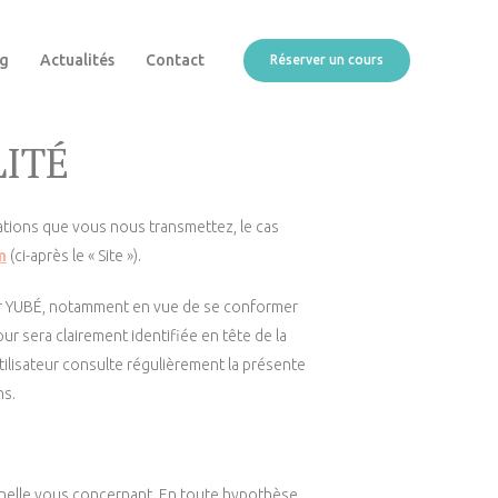
ng
Actualités
Contact
Réserver un cours
LITÉ
mations que vous nous transmettez, le cas
m
(ci-après le « Site »).
par YUBÉ, notamment en vue de se conformer
our sera clairement identifiée en tête de la
Utilisateur consulte régulièrement la présente
ns.
nnelle vous concernant. En toute hypothèse,