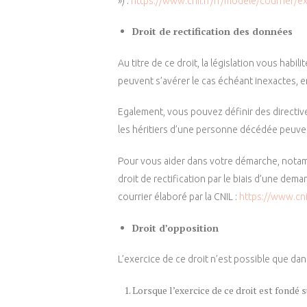
») :
https://www.cnil.fr/fr/modele/courrier/e
Droit de rectification des données
Au titre de ce droit, la législation vous habi
peuvent s’avérer le cas échéant inexactes, 
Egalement, vous pouvez définir des directive
les héritiers d’une personne décédée peuven
Pour vous aider dans votre démarche, notam
droit de rectification par le biais d’une de
courrier élaboré par la CNIL :
https://www.cni
Droit d’opposition
L’exercice de ce droit n’est possible que dan
Lorsque l’exercice de ce droit est fondé s