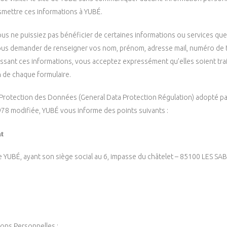
smettre ces informations à YUBÉ.
ous ne puissiez pas bénéficier de certaines informations ou services que
ous demander de renseigner vos nom, prénom, adresse mail, numéro de té
issant ces informations, vous acceptez expressément qu’elles soient trai
in de chaque formulaire.
otection des Données (General Data Protection Régulation) adopté par 
 1978 modifiée, YUBÉ vous informe des points suivants :
nt
se YUBÉ, ayant son siège social au 6, impasse du châtelet – 85100 LES 
ions Personnelles :