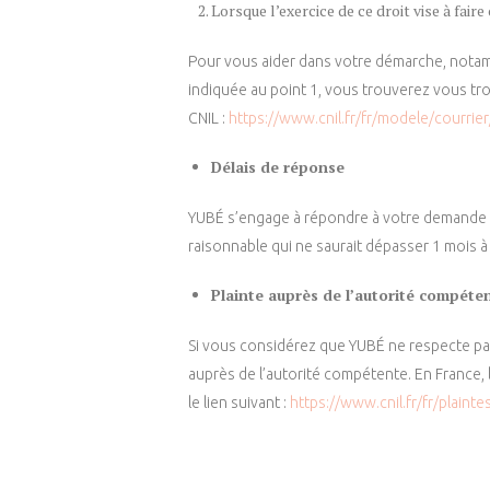
Lorsque l’exercice de ce droit vise à fair
Pour vous aider dans votre démarche, notamm
indiquée au point 1, vous trouverez vous t
CNIL :
https://www.cnil.fr/fr/modele/courrie
Délais de réponse
YUBÉ s’engage à répondre à votre demande d
raisonnable qui ne saurait dépasser 1 mois 
Plainte auprès de l’autorité compéte
Si vous considérez que YUBÉ ne respecte pa
auprès de l’autorité compétente. En France,
le lien suivant :
https://www.cnil.fr/fr/plainte