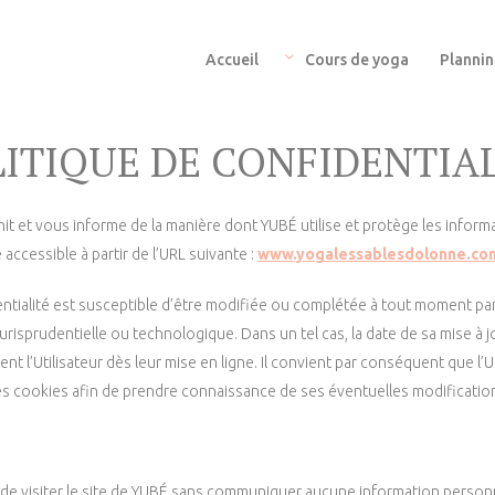
Accueil
YUBÉ YOGA
Accueil
Cours de yoga
Planni
Cours de yoga aux Sables d'Olonne
Cours de yoga
ITIQUE DE CONFIDENTIA
Planning
Actualités
init et vous informe de la manière dont YUBÉ utilise et protège les infor
 accessible à partir de l’URL suivante :
www.yogalessablesdolonne.co
Contact
dentialité est susceptible d’être modifiée ou complétée à tout moment 
jurisprudentielle ou technologique. Dans un tel cas, la date de sa mise à j
t l’Utilisateur dès leur mise en ligne. Il convient par conséquent que l’
n des cookies afin de prendre connaissance de ses éventuelles modificatio
e de visiter le site de YUBÉ sans communiquer aucune information perso