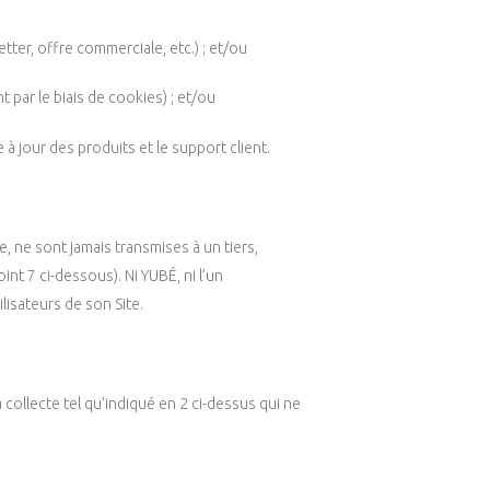
ter, offre commerciale, etc.) ; et/ou
 par le biais de cookies) ; et/ou
à jour des produits et le support client.
, ne sont jamais transmises à un tiers,
nt 7 ci-dessous). Ni YUBÉ, ni l’un
isateurs de son Site.
ollecte tel qu’indiqué en 2 ci-dessus qui ne