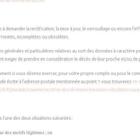
xercer-son-droit-dacces
lite à demander la rectification, la mise à jour, le verrouillage ou encor
erronées, incomplètes ou obsolètes.
s générales et particulières relatives au sort des données à caractère 
t exiger de prendre en considération le décès de leur proche et/ou de 
ment si vous désirez exercer, pour votre propre compte ou pour le com
mande écrite à l’adresse postale mentionnée au point 1 vous trouverez
en c
l.fr/fr/modele/courrier/rectifier-des-donnees-inexactes-obsoletes-ou-
s l’une des deux situations suivantes :
ur des motifs légitimes ; ou