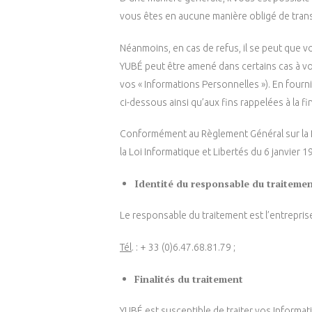
vous êtes en aucune manière obligé de tran
Néanmoins, en cas de refus, il se peut que v
YUBÉ peut être amené dans certains cas à v
vos « Informations Personnelles »). En fourn
ci-dessous ainsi qu’aux fins rappelées à la f
Conformément au Règlement Général sur la Pr
la Loi Informatique et Libertés du 6 janvier
Identité du responsable du traiteme
Le responsable du traitement est l’entrepri
Tél
. : + 33 (0)6.47.68.81.79 ;
Finalités du traitement
YUBÉ est susceptible de traiter vos Informat