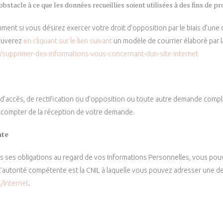
e obstacle à ce que les données recueillies soient utilisées à des fins de
ent si vous désirez exercer votre droit d’opposition par le biais d’une
rouverez
en cliquant sur le lien suivant
un modèle de courrier élaboré par l
r/supprimer-des-informations-vous-concernant-dun-site-internet
’accès, de rectification ou d’opposition ou toute autre demande compl
à compter de la réception de votre demande.
nte
s ses obligations au regard de vos Informations Personnelles, vous po
 l’autorité compétente est la CNIL à laquelle vous pouvez adresser une d
s/internet
.