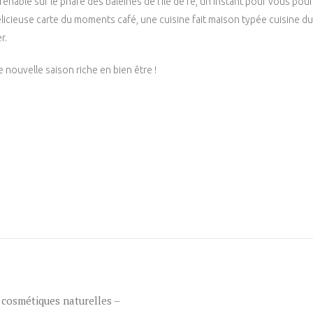
nable sur le phare des baleines de l’île de ré, un instant pour vous pour
élicieuse carte du moments café, une cuisine fait maison typée cuisine 
r.
nouvelle saison riche en bien être !
 cosmétiques naturelles –