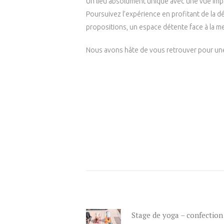
Un lieu absolument unique avec une vue impre
Poursuivez l’expérience en profitant de la d
propositions, un espace détente face à la me
Nous avons hâte de vous retrouver pour une 
Navigation
de
l’article
Stage de yoga – confection
Previous